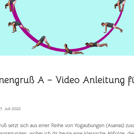
nengruß A – Video Anleitung f
21. Juli 2022
uß setzt sich aus einer Reihe von Yogaübungen (Asanas) zu
sprägungen, wobei ich dir heute eine klassische Abfolge, die