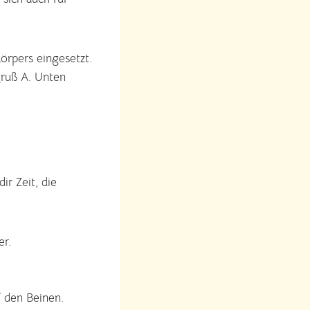
rpers eingesetzt.
gruß A. Unten
r Zeit, die
er.
 den Beinen.