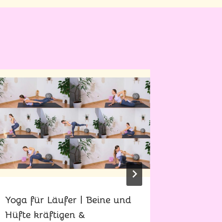
Yoga für Läufer | Beine und
300h Yo
Hüfte kräftigen &
in Indie