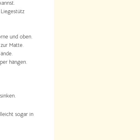
kannst.
 Liegestütz
orne und oben.
 zur Matte.
Hände.
per hängen.
sinken.
leicht sogar in