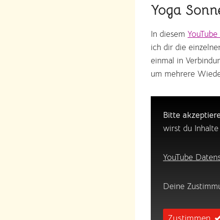
Yoga Sonn
In diesem
YouTube
ich dir die einzel
einmal in Verbindu
um mehrere Wieder
Bitte akzeptier
wirst du Inhalt
YouTube Datens
Deine Zustimmu
Zustimmen