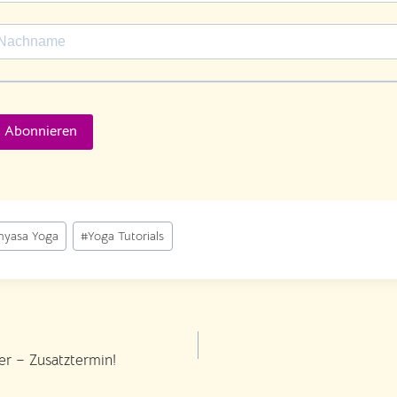
Abonnieren
nyasa Yoga
#
Yoga Tutorials
ation
r – Zusatztermin!