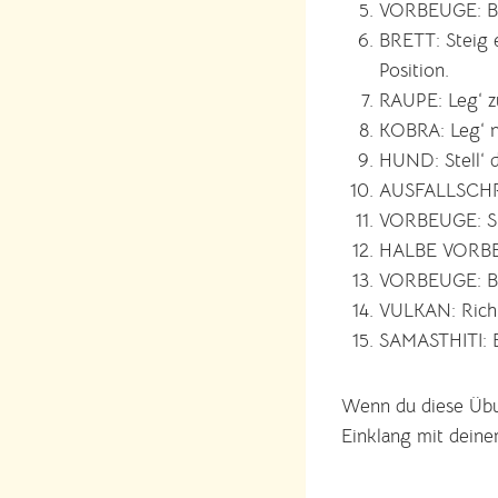
VORBEUGE: Beu
BRETT: Steig e
Position.
RAUPE: Leg‘ zu
KOBRA: Leg‘ n
HUND: Stell‘ d
AUSFALLSCHRIT
VORBEUGE: Ste
HALBE VORBEU
VORBEUGE: Beu
VULKAN: Richt
SAMASTHITI: B
Wenn du diese Übung
Einklang mit deine