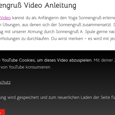
engruß Video Anleitung
 Video
kannst du als Anfängerin den Yoga Sonnengruß erlerne
nen Übungen, aus denen sich der Sonnengruß zusammensetzt. 
ng mit unserer Atmung durch Sonnengruß A. Spule gerne nac
holungen zu durchlaufen. Du wirst merken – es wird mit je
e YouTube Cookies, um dieses Video abzuspielen.
Mit deiner
e von YouTube konsumieren.
chutz
ng wird gespeichert und zum neuerlichen Laden der Seite fü