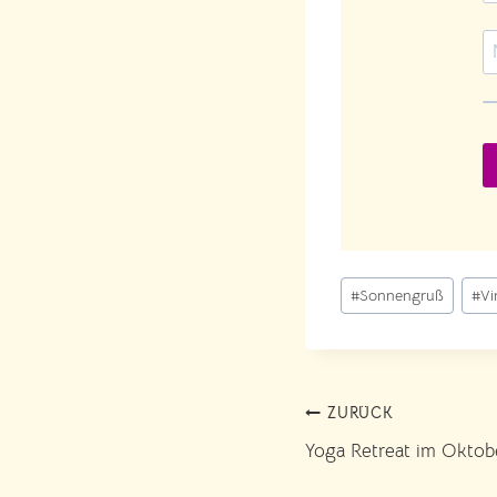
Schlagworte:
#
Sonnengruß
#
Vi
Beitragsnavig
ZURÜCK
Yoga Retreat im Oktobe