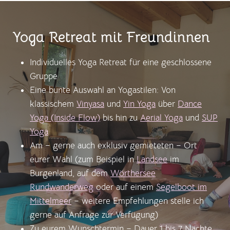
Yoga Retreat mit Freundinnen
Individuelles Yoga Retreat für eine geschlossene
Gruppe
Eine bunte Auswahl an Yogastilen: Von
klassischem
Vinyasa
und
Yin Yoga
über
Dance
Yoga (Inside Flow)
bis hin zu
Aerial Yoga
und
SUP
Yoga
Am – gerne auch exklusiv gemieteten – Ort
eurer Wahl (zum Beispiel in
Landsee
im
Burgenland, auf dem
Wörthersee
Rundwanderweg
oder auf einem
Segelboot im
Mittelmeer
– weitere Empfehlungen stelle ich
gerne auf Anfrage zur Verfügung)
Zu eurem Wunschtermin – Dauer 1 bis 7 Nächte