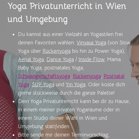
Yoga Privatunterricht in Wien
und Umgebung
Du kannst aus einer Vielzahl an Yogastilen frei
deinen Favoriten wählen:
Vinyasa Yoga
(von Slow
Yoga über
Rückenyoga
bis hin zu Power Yoga),
Aerial Yoga
,
Dance Yoga
/
Inside Flow
, Mama
Baby Yoga, postnatales Yoga,
Schwangerschaftsyoga
,
Rückenyoga
,
Postnatal
Yoga
,
SUP Yoga
und
Yin Yoga
. Oder koste dich
gerne stückweise durch die ganze Palette!
Dein Yoga Privatunterricht kann bei dir zu Hause,
in einem meiner privaten Yogaräume oder in
einem Studio deiner Wahl in Wien und
Umgebung stattfinden.
Bitte sende mir deinen Terminvorschlag,