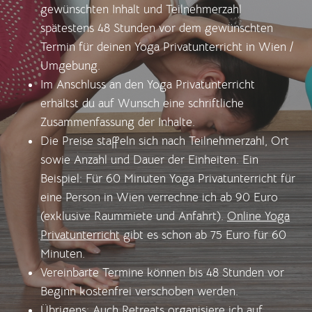
gewünschten Inhalt und Teilnehmerzahl
spätestens 48 Stunden vor dem gewünschten
Termin für deinen Yoga Privatunterricht in Wien /
Umgebung.
Im Anschluss an den Yoga Privatunterricht
erhältst du auf Wunsch eine schriftliche
Zusammenfassung der Inhalte.
Die Preise staffeln sich nach Teilnehmerzahl, Ort
sowie Anzahl und Dauer der Einheiten. Ein
Beispiel: Für 60 Minuten Yoga Privatunterricht für
eine Person in Wien verrechne ich ab 90 Euro
(exklusive Raummiete und Anfahrt).
Online Yoga
Privatunterricht
gibt es schon ab 75 Euro für 60
Minuten.
Vereinbarte Termine können bis 48 Stunden vor
Beginn kostenfrei verschoben werden.
Übrigens: Auch
Retreats
organisiere ich auf