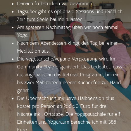
Danach frühstücken wir zusammen.
Tagsüber gibt es optionale Sessions und reichlich
Zeit zum Seele baumeln lassen.
Am späteren Nachmittag üben wir noch einmal
Yoga.
Nach dem Abendessen klingt der Tag bei einer
Meditation aus.
Die vegetarische/vegane Verpflegung wird im
Community Style organisiert. Das bedeutet, dass
du, angepasst an das Retreat Programm, bei ein
bis zwei Mahlzeiten unserer Küchenfee zur Hand
gehst.
Die Übernachtung inklusive Halbpension plus
kostet pro Person ab 256,50 Euro für drei
Nächte inkl. Ortstaxe. Die Yogapauschale für elf
Einheiten und Yogaraum berechne ich mit 388
Euro.