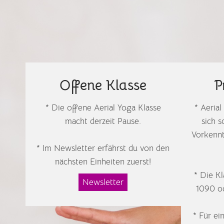
Offene Klasse
P
* Die offene Aerial Yoga Klasse
* Aeria
macht derzeit Pause.
sich 
Vorkennt
* Im Newsletter erfährst du von den
nächsten Einheiten zuerst!
* Die K
Newsletter
1090 o
* Für ei