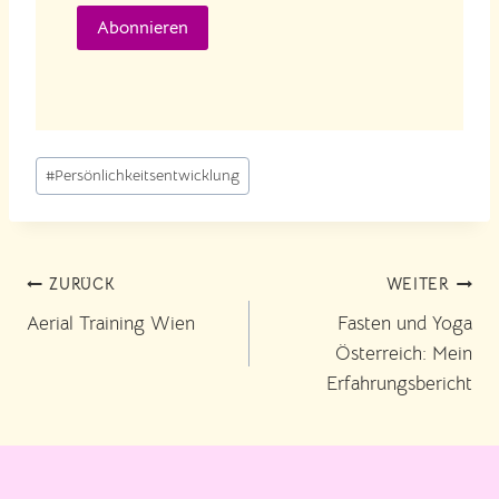
Abonnieren
Schlagworte:
#
Persönlichkeitsentwicklung
Beitragsnavigation
ZURÜCK
WEITER
Aerial Training Wien
Fasten und Yoga
Österreich: Mein
Erfahrungsbericht