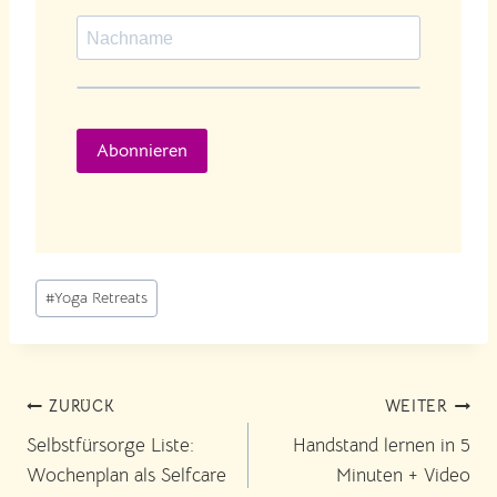
Abonnieren
Schlagworte:
#
Yoga Retreats
Beitragsnavigation
ZURÜCK
WEITER
Selbstfürsorge Liste:
Handstand lernen in 5
Wochenplan als Selfcare
Minuten + Video