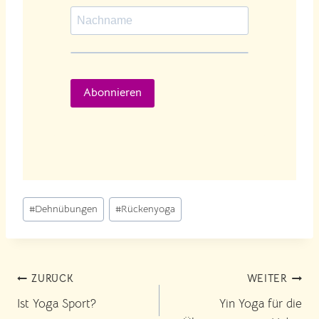
Abonnieren
Schlagworte:
#
Dehnübungen
#
Rückenyoga
Beitragsnavigation
ZURÜCK
WEITER
Ist Yoga Sport?
Yin Yoga für die