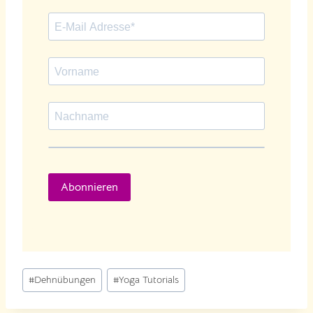
Abonnieren
Schlagworte:
#
Dehnübungen
#
Yoga Tutorials