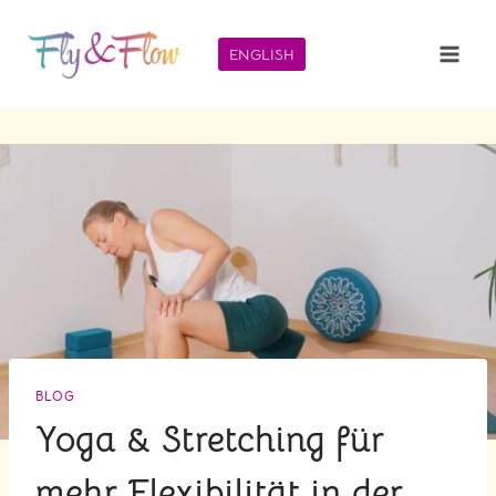
Zum
Inhalt
ENGLISH
springen
BLOG
Yoga & Stretching für
mehr Flexibilität in der