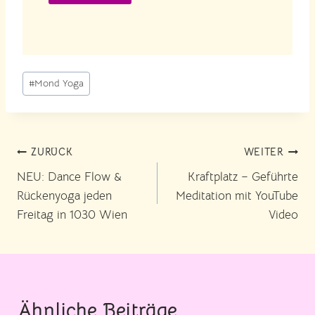
Schlagworte:
#
Mond Yoga
Beitragsnavigation
ZURÜCK
WEITER
NEU: Dance Flow &
Kraftplatz – Geführte
Rückenyoga jeden
Meditation mit YouTube
Freitag in 1030 Wien
Video
Ähnliche Beiträge