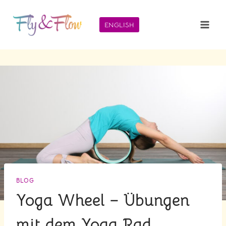
Zum
Inhalt
ENGLISH
springen
BLOG
Yoga Wheel – Übungen
mit dem Yoga Rad