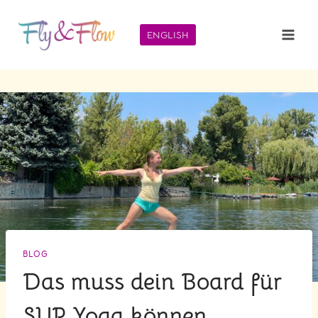
Zum
Inhalt
ENGLISH
springen
BLOG
Das muss dein Board für
SUP Yoga können