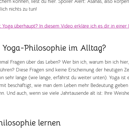
chern können, liest du hier. Spoiler Alert: Asanas, also körpe
ich nichts zu tun!
 Yoga überhaupt? In diesem Video erkläre ich es dir in einer
 Yoga-Philosophie im Alltag?
chmal Fragen über das Leben? Wer bin ich, warum bin ich hier,
führen? Diese Fragen sind keine Erscheinung der heutigen Z
hon sehr lange (wie lange, erfährst du weiter unten). Yoga ist 
damit beschäftigt, wie man dem Leben mehr Bedeutung geben
n. Und auch, wenn sie viele Jahrtausende alt ist: Ihre Weishei
hilosophie lernen