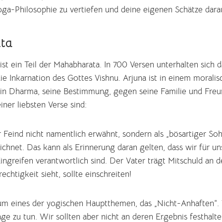
 Yoga-Philosophie zu vertiefen und deine eigenen Schätze dara
ta
st ein Teil der Mahabharata. In 700 Versen unterhalten sich d
die Inkarnation des Gottes Vishnu. Arjuna ist in einem moral
 sein Dharma, seine Bestimmung, gegen seine Familie und Freu
iner liebsten Verse sind:
r Feind nicht namentlich erwähnt, sondern als „bösartiger So
ichnet. Das kann als Erinnerung daran gelten, dass wir für u
ingreifen verantwortlich sind. Der Vater trägt Mitschuld an 
htigkeit sieht, sollte einschreiten!
 um eines der yogischen Hauptthemen, das „Nicht-Anhaften“.
ge zu tun. Wir sollten aber nicht an deren Ergebnis festhalte