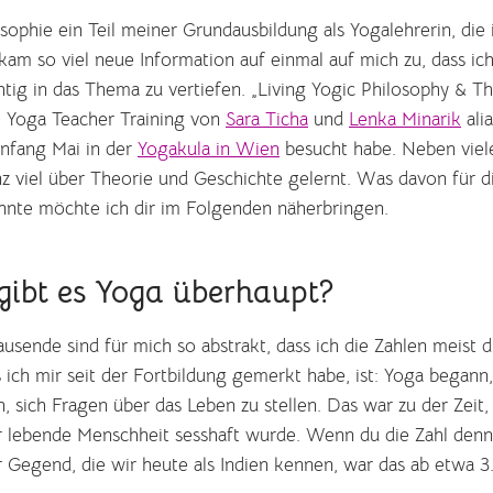
sophie ein Teil meiner Grundausbildung als Yogalehrerin, die
kam so viel neue Information auf einmal auf mich zu, dass i
htig in das Thema zu vertiefen. „Living Yogic Philosophy & T
e Yoga Teacher Training von
Sara Ticha
und
Lenka Minarik
ali
Anfang Mai in der
Yogakula in Wien
besucht habe. Neben viel
z viel über Theorie und Geschichte gelernt. Was davon für d
önnte möchte ich dir im Folgenden näherbringen.
gibt es Yoga überhaupt?
ausende sind für mich so abstrakt, dass ich die Zahlen meist 
 ich mir seit der Fortbildung gemerkt habe, ist: Yoga begann
n, sich Fragen über das Leben zu stellen. Das war zu der Zeit, 
 lebende Menschheit sesshaft wurde. Wenn du die Zahl den
er Gegend, die wir heute als Indien kennen, war das ab etwa 