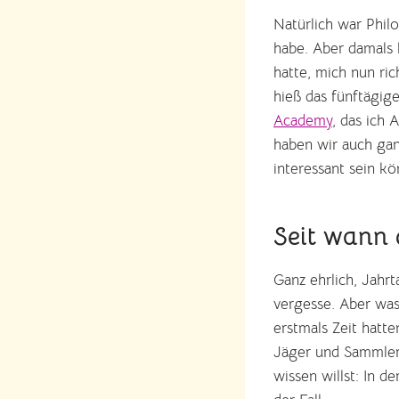
Natürlich war Philo
habe. Aber damals 
hatte, mich nun ric
hieß das fünftägig
Academy
, das ich 
haben wir auch gan
interessant sein k
Seit wann 
Ganz ehrlich, Jahrt
vergesse. Aber was
erstmals Zeit hatte
Jäger und Sammler
wissen willst: In d