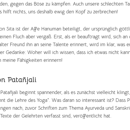
en, gegen das Böse zu kämpfen. Auch unsere schlechten Tat
 hilft nichts, uns deshalb ewig den Kopf zu zerbrechen!
n Sita ist der Affe Hanuman beteiligt, der ursprünglich gött
einen Fluch aber vergaß. Erst, als er beauftragt wird, sich an
alter Freund ihn an seine Talente erinnert, wird im klar, was e
ner Gedanke: Woher will ich wissen, dass ich etwas nicht kann
n meine Fähigkeiten erinnern!
n Patañjali
atañjali beginnt spannender, als es zunächst vielleicht klingt
t die Lehre des Yoga“. Was daran so interessant ist? Dass Pa
ungen nach, zuvor Schriften zum Thema Ayurveda und Sanskrit
 Texte der Gelehrten verfasst sind, veröffentlicht hat.