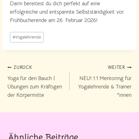
Darin bereitest du dich perfekt auf eine
erfolgreiche und entspannte Selbstständigkeit vor.
Frühbucherende am 26. Februar 2026!
Schlagworte:
#
Yogalehrende
Beitragsnavigation
ZURÜCK
WEITER
Yoga für den Bauch |
NEU! 1:1 Mentoring für
Übungen zum Kräftigen
Yogalehrende & Trainer
der Körpermitte
*innen
Ähnliche Beiträge