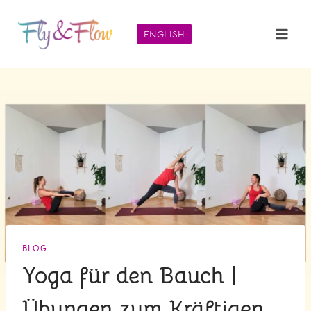
Zum
Inhalt
ENGLISH
springen
BLOG
Yoga für den Bauch |
Übungen zum Kräftigen