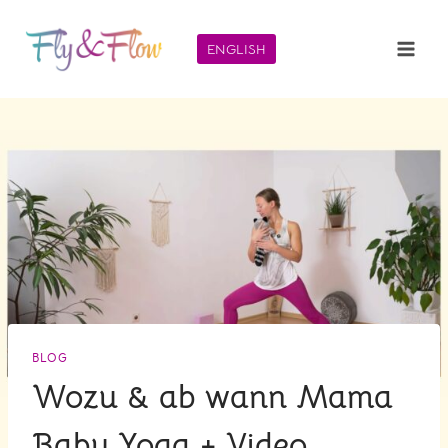
Zum
Inhalt
ENGLISH
springen
BLOG
Wozu & ab wann Mama
Baby Yoga + Video