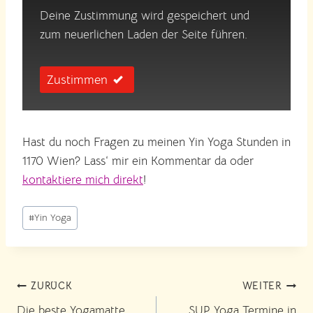
Deine Zustimmung wird gespeichert und
zum neuerlichen Laden der Seite führen.
Zustimmen
Hast du noch Fragen zu meinen Yin Yoga Stunden in
1170 Wien? Lass‘ mir ein Kommentar da oder
kontaktiere mich direkt
!
Schlagworte:
#
Yin Yoga
Beitragsnavigation
ZURÜCK
WEITER
Die beste Yogamatte
SUP Yoga Termine in