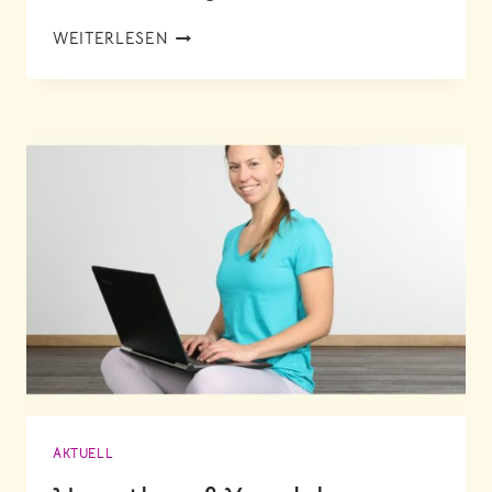
YOGA
WEITERLESEN
RETREATS
2025:
NOCH
MEHR
ABWECHSLUNG
+
ZAHLPAUSE!
AKTUELL