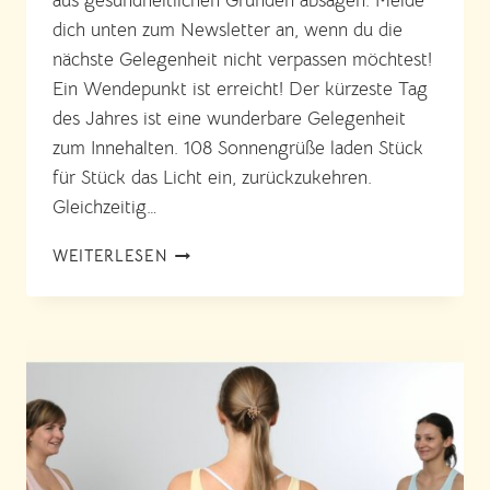
aus gesundheitlichen Gründen absagen. Melde
dich unten zum Newsletter an, wenn du die
nächste Gelegenheit nicht verpassen möchtest!
Ein Wendepunkt ist erreicht! Der kürzeste Tag
des Jahres ist eine wunderbare Gelegenheit
zum Innehalten. 108 Sonnengrüße laden Stück
für Stück das Licht ein, zurückzukehren.
Gleichzeitig…
108
WEITERLESEN
SONNENGRÜSSE Z
UR W
INTERSONNENWENDE 2
025 I
N W
IEN