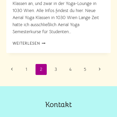
Klassen an, und zwar in der Yoga-Lounge in
1030 Wien. Alle Infos findest du hier. Neue
Aerial Yoga Klassen in 1030 Wien Lange Zeit
hatte ich ausschließlich Aerial Yoga
Semesterkurse für Studenten…
NEU:
WEITERLESEN
OFFENE
AERIAL
YOGA
KLASSEN
Seitennavigation
Vorherige
Nächste
1
2
3
4
5
IN
1030
Seite
Seite
WIEN
Kontakt